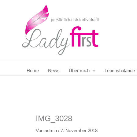
Zum
Inhalt
springen
Home
News
Über mich
Lebensbalance
IMG_3028
Von
admin
/
7. November 2018