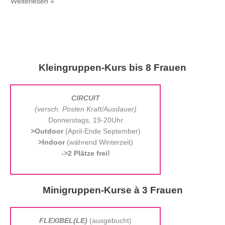
>10
Weiterlesen »
Jahre
Ladyfirst!
Kleingruppen-Kurs bis 8 Frauen
CIRCUIT
(
versch. Posten Kraft/Ausdauer)
Donnerstags, 19-20Uhr
>Outdoor
(April-Ende September)
>Indoor
(während Winterzeit)
->2 Plätze frei!
Minigruppen-Kurse à 3 Frauen
FLEXIBEL(LE)
(ausgebucht)