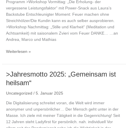
Programm >Workshop Vormittag: „Die Erholung- der
vergessene Leistungsfaktor“ mit Power-Snack aus Laura’s
Backstube Entschleunigter Moment: Feuer machen ohne
Streichhölzer/Die Kundin kann es auch selber ausprobieren.
>Workshop Nachmittag: „Stille und Klarheit“ (Meditation und
Achtsamkeit) mit saisonalem Zvieri vom Feuer DANKE… …an
Andrea, Marco und Mathias
>Jubiläumsanlass
Weiterlesen »
17.05.25
>Jahresmotto 2025: „Gemeinsam ist
heilsam“
Uncategorized
/
5. Januar 2025
Die Digitalisierung schreitet voran, die Welt wird immer
anonymer und unpersönlicher… Der Mensch geht unter in der
Masse. Ich ziele mit meiner Tätigkeit in die Gegenrichtung! Seit
12 Jahren steht Ladyfirst für persönlich. nah. individuell Vor