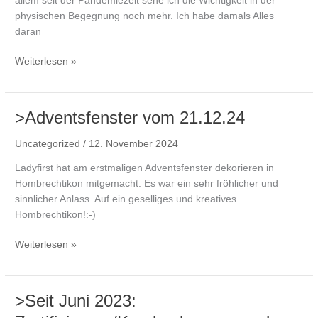
allem seit der Pandemiezeit sehe ich die Wichtigkeit in der
physischen Begegnung noch mehr. Ich habe damals Alles
daran
>Jahresmotto
Weiterlesen »
2025:
„Gemeinsam
ist
>Adventsfenster vom 21.12.24
heilsam“
Uncategorized
/
12. November 2024
Ladyfirst hat am erstmaligen Adventsfenster dekorieren in
Hombrechtikon mitgemacht. Es war ein sehr fröhlicher und
sinnlicher Anlass. Auf ein geselliges und kreatives
Hombrechtikon!:-)
>Adventsfenster
Weiterlesen »
vom
21.12.24
>Seit Juni 2023: