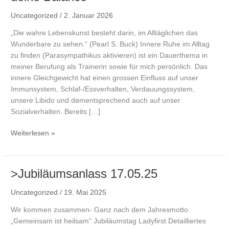
Uncategorized
/
2. Januar 2026
„Die wahre Lebenskunst besteht darin, im Alltäglichen das
Wunderbare zu sehen.“ (Pearl S. Buck) Innere Ruhe im Alltag
zu finden (Parasympathikus aktivieren) ist ein Dauerthema in
meiner Berufung als Trainerin sowie für mich persönlich. Das
innere Gleichgewicht hat einen grossen Einfluss auf unser
Immunsystem, Schlaf-/Essverhalten, Verdauungssystem,
unsere Libido und dementsprechend auch auf unser
Sozialverhalten. Bereits […]
>Jahresmotto
Weiterlesen »
2026:
„Gutes
Tun
>Jubiläumsanlass 17.05.25
für
deine
Uncategorized
/
19. Mai 2025
Balance“
Wir kommen zusammen- Ganz nach dem Jahresmotto
„Gemeinsam ist heilsam“ Jubiläumstag Ladyfirst Detailliertes