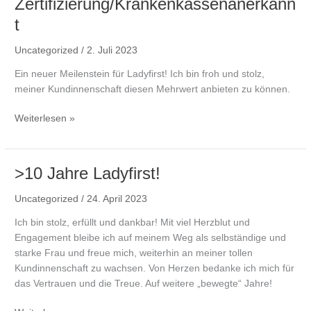
Zertifizierung/Krankenkassenanerkann
t
Uncategorized
/
2. Juli 2023
Ein neuer Meilenstein für Ladyfirst! Ich bin froh und stolz,
meiner Kundinnenschaft diesen Mehrwert anbieten zu können.
>Seit
Weiterlesen »
Juni
2023:
Zertifizierung/Krankenkassenanerkannt
>10 Jahre Ladyfirst!
Uncategorized
/
24. April 2023
Ich bin stolz, erfüllt und dankbar! Mit viel Herzblut und
Engagement bleibe ich auf meinem Weg als selbständige und
starke Frau und freue mich, weiterhin an meiner tollen
Kundinnenschaft zu wachsen. Von Herzen bedanke ich mich für
das Vertrauen und die Treue. Auf weitere „bewegte“ Jahre!